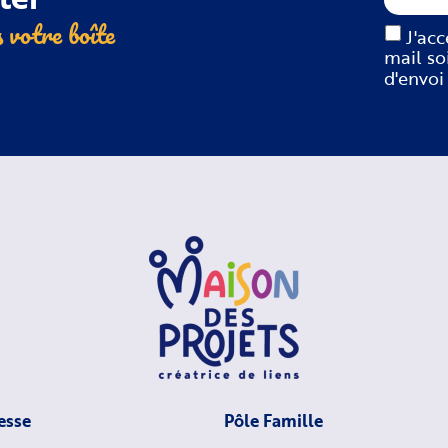
 votre boîte
J'ac
mail so
d'envoi
esse
Pôle Famille