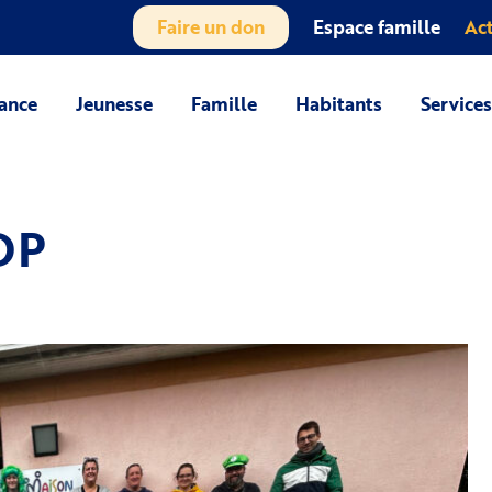
Faire un don
Espace famille
Act
ance
Jeunesse
Famille
Habitants
Service
DP