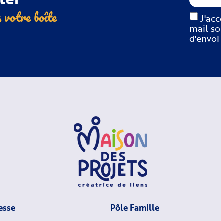
 votre boîte
J'ac
mail so
d'envoi
esse
Pôle Famille