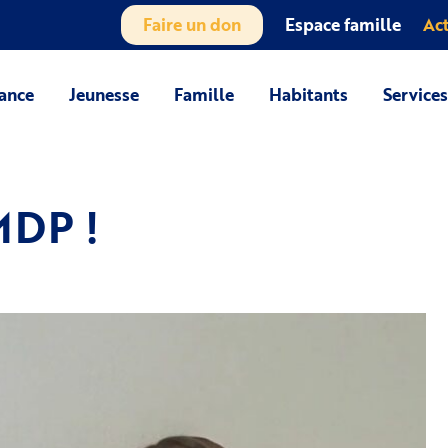
Faire un don
Espace famille
Act
ance
Jeunesse
Famille
Habitants
Service
MDP !