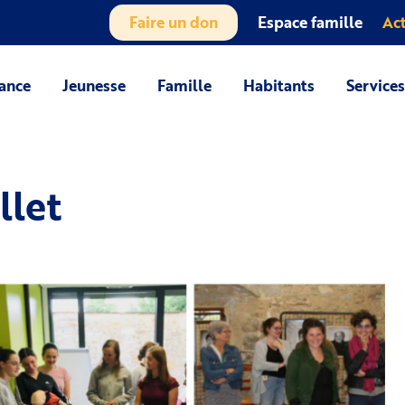
Faire un don
Espace famille
Act
ance
Jeunesse
Famille
Habitants
Service
llet