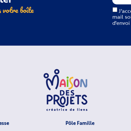
 votre boîte
J'ac
mail so
d'envoi
esse
Pôle Famille