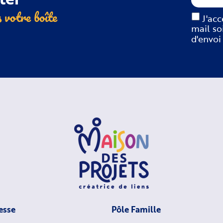
 votre boîte
J'ac
mail so
d'envoi
esse
Pôle Famille