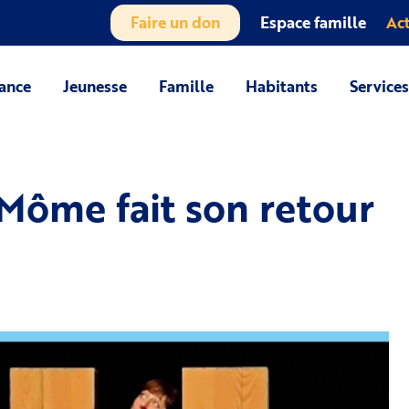
Faire un don
Espace famille
Act
ance
Jeunesse
Famille
Habitants
Service
 Môme fait son retour