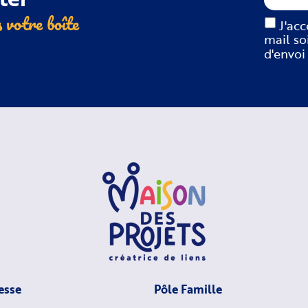
 votre boîte
J'ac
mail so
d'envoi
esse
Pôle Famille