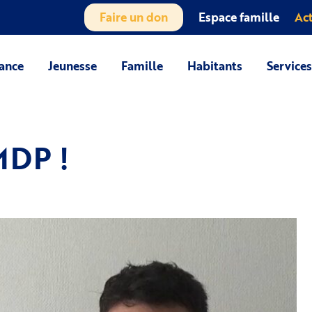
Faire un don
Espace famille
Act
ance
Jeunesse
Famille
Habitants
Service
MDP !